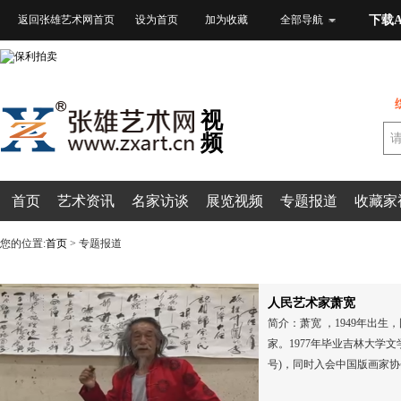
返回张雄艺术网首页
设为首页
加为收藏
全部导航
下载A
视
频
首页
艺术资讯
名家访谈
展览视频
专题报道
收藏家
您的位置:
首页
> 专题报道
人民艺术家萧宽
简介：萧宽 ，1949年出
家。1977年毕业吉林大学文
号)，同时入会中国版画家协会