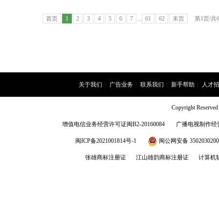
首页
1
2
3
4
5
6
7
...
61
62
末页
第
1
页/共
关于我们
|
广告业务
|
联系我们
|
新手帮助
|
人才
Copyright Rese
增值电信业务经营许可证闽B2-20160084
广播电视制作经营
闽ICP备2021001814号-1
闽公网安备 3502030200
张雄商标注册证
江山雄韵商标注册证
计算机