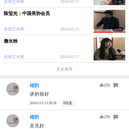
中心自主共拥有不同年代近千件的藏品，基本覆盖
张雄艺术网
2014-03-17
15:06
了艺术品流通市场的各个门类。
陈玺光：中国美协会员
顺艺术中心依托自主藏品，按照门类设计艺术
藏品的展示，比如说古玉、佛像、青铜、木雕、瓷
张雄艺术网
2014-03-21
14:19
器、紫砂、书画等不同门类的专题艺术品进行分类
詹水秧
陈列。目前，顺艺术中心自主共拥有不同年代近千
件的藏品，基本覆盖了艺术品流通市场的各个门
张雄艺术网
2014-03-17
13:51
类。有昂贵的田黄石和稀世玉雕珍品；有存世罕见
更多推荐
的铜造佛像、名家书画、瓷器和名贵的木雕与紫砂
壶等。这些精美藏品串连起上下五千年的中华文
雄韵
29
(
)
明，也较全面地反映出中国历史的变革。
讲的很好
·
0
2016/11/3 13:58:28
回复
雄韵
29
(
)
吴兄好