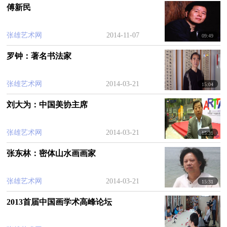
对于收藏的那一份执着和热爱，走到了今天，从小
傅新民
时候的几块石头到现在拥有一个如此完整系统的艺
术中心，这其中又有怎样的一番酸甜苦辣呢？
张雄艺术网
2014-11-07
09:49
秉承“传承中国文化，弘扬民族艺术，以有形文
罗钟：著名书法家
化产品，创无限人文价值”的经营理念，厦门鑫盛福-
张雄艺术网
2014-03-21
-顺艺术中心是一家从事艺术品收藏、鉴赏、投资、
15:04
交易及文化艺术交流的专业运营企业。
刘大为：中国美协主席
公司藏品囊括佛像、 瓷器、书画、铜器、木
张雄艺术网
2014-03-21
15:31
雕、紫砂、杂项等各类具有艺术收藏价值的艺术
品，服务于国内外文化艺术领域人士、收藏鉴赏
张东林：密体山水画画家
家、企业界人士、艺术品市场投资爱好者等群体，
张雄艺术网
2014-03-21
致力于推介中华上下五千年文化艺术品之精髓，传
15:31
播艺术文化收藏投资理念，促进文化艺术的交流鉴
2013首届中国画学术高峰论坛
赏、投资交易于一体的多元化平台。目前，顺艺术