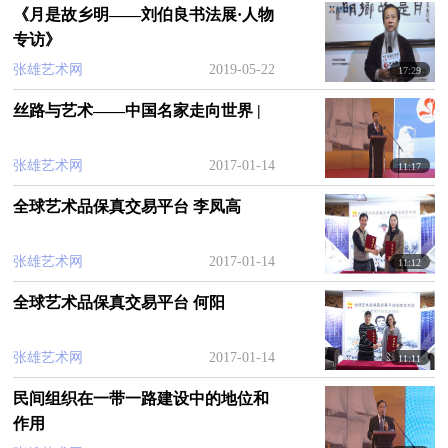
员、副秘书长，浦东中国画院高级画师。多幅作品
《月是故乡明——刘伯良书法展·人物
专访》
曾在国家级画展中获奖，发表于报纸、刊物、入编
多部画集。同时在国内外，举办多次联展。
2007
、
张雄艺术网
2019-05-22
17:29
2008
以及
2009
年分别荣获全国中国画展优秀作品
丝路与艺术——中国名家走向世界 |
奖，首届中国山水画双年展优秀奖，入选第五届西
部大地情全国美展。
张雄艺术网
2017-01-14
11:17
全球艺术品保真交易平台 李凤高
张雄艺术网
2017-01-14
11:12
全球艺术品保真交易平台 何阳
张雄艺术网
2017-01-14
11:11
民间组织在一带一路建设中的地位和
作用