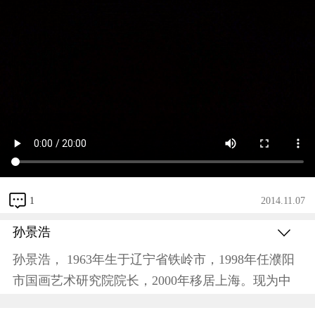
1
2014.11.07
孙景浩
孙景浩，
1963
年生于辽宁省铁岭市，
1998
年任濮阳
市国画艺术研究院院长，
2000
年移居上海。现为中
国美术家协会会员，中国石化美术家协会主席团委