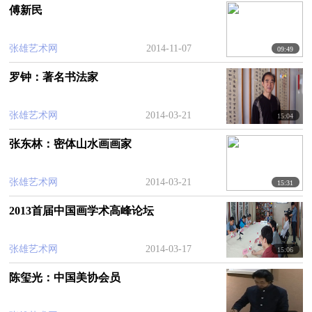
广州市越秀区黄花岗街水荫南社区，同这里的居民
傅新民
共赏艺术精品、交流书画技艺。这也是第18届广州
艺博会社区巡展活动的第一站。
张雄艺术网
2014-11-07
09:49
罗钟：著名书法家
张雄艺术网
2014-03-21
15:04
张东林：密体山水画画家
张雄艺术网
2014-03-21
15:31
2013首届中国画学术高峰论坛
张雄艺术网
2014-03-17
15:06
陈玺光：中国美协会员