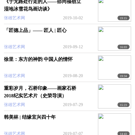
《于无路处行走的人——邵同福创立
湿地冰雪花鸟画访谈》
张雄艺术网
2019-10-02
19:15
「匠德上品」—— 匠人 | 匠心
张雄艺术网
2019-09-12
16:03
徐里：东方的神韵 中国人的情怀
张雄艺术网
2019-08-20
19:34
重彩岁月，石桥印象——画家石桥
2018纪实艺术片（史荣导演）
张雄艺术网
2019-07-29
15:23
韩美林 | 结缘宜兴四十年
张雄艺术网
2019-07-07
14:43