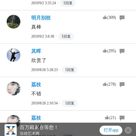
·
1
2019/9/2 3:35:24
回复
明月别枝
309
(
)
真棒
·
1
2019/9/2 3:8:38
回复
其晖
295
(
)
欣赏了
·
1
2019/8/26 5:28:23
回复
荔枝
278
(
)
不错
·
1
2019/8/26 2:10:54
回复
荔枝
21
(
)
好棒
百万藏家在等您！
打开app
张雄艺术网