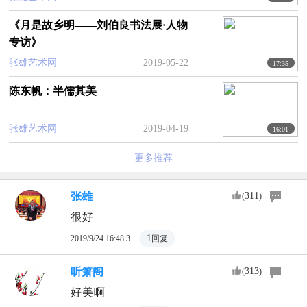
《月是故乡明——刘伯良书法展·人物
专访》
张雄艺术网
2019-05-22
17:35
陈东帆：半儒其美
张雄艺术网
2019-04-19
16:01
更多推荐
张雄
311
(
)
很好
·
1
2019/9/24 16:48:3
回复
听箫阁
313
(
)
好美啊