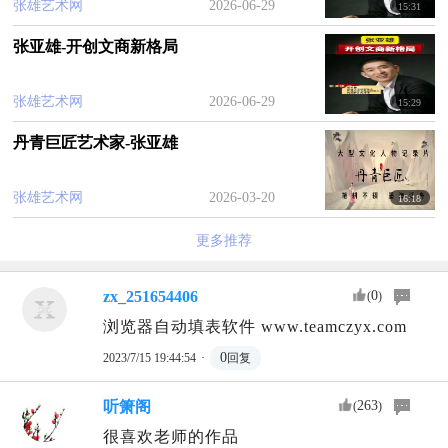
张雄艺术网
2026-06-29
15:31
张亚雄-开创文商新格局
张雄艺术网
2026-06-29
15:29
丹青巨匠艺术家-张亚雄
张雄艺术网
2026-03-20
16:18
更多推荐
zx_251654406
0
(
)
浏览器自动填表软件 www.teamczyx.com
·
0
2023/7/15 19:44:54
回复
听箫阁
263
(
)
很喜欢老师的作品