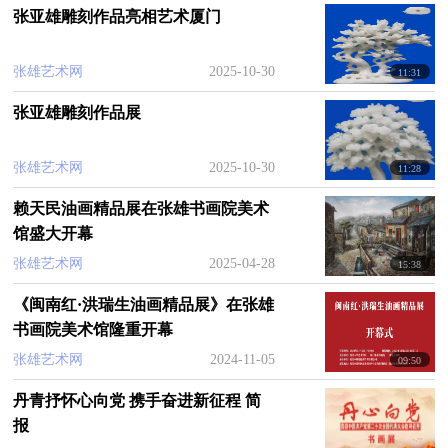
民生，打赢脱贫攻坚战，全面建成小康社会，为促
张亚雄雕刻作品亮相艺术厦门
进共同富裕创造了良好条件。时代新声，是艺术最
美的旋律。中华民族的奋斗精神启发了艺术家的创
张雄艺术网
2025-10-30
11:31
作，艺术家的创作成为奋斗者的精神财富。艺术家
张亚雄雕刻作品展
深入基层，描绘城乡新变化，了解社会新需求，创
作出提炼主题、凝练形象具有精湛的艺术水准的美
张雄艺术网
2025-10-30
11:28
术作品，是每一位艺术家抒写时代新篇章，有效开
赖天民油画精品展在张雄书画院美术
展主题性美术创作的必由之路。福建省美术家协
馆盛大开幕
会、厦门市美术馆、福建省当代画院、福建省收藏
张雄艺术网
2025-04-28
15:38
文化协会联合举办“共同富裕，迈进第二个百年”踔厉
《闽南红·洪瑞生油画精品展》在张雄
风发·第六届福建省迎春画展，面向全国征稿。
书画院美术馆隆重开幕
张雄艺术网
2024-11-05
09:50
主办单位
丹青抒怀心向党 携手奋进新征程 简
报
福建省美术家协会