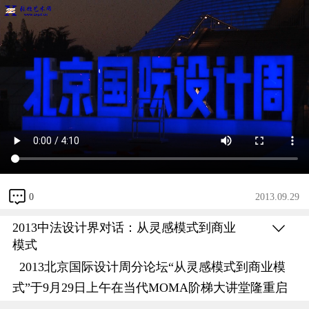
0
2013.09.29
2013中法设计界对话：从灵感模式到商业
模式
2013
北京国际设计周分论坛“从灵感模式到商业模
式”于
9
月
29
日上午在当代
MOMA
阶梯大讲堂隆重启
幕。主讲人美国乐上品牌创始人
Adda
先生也将他富