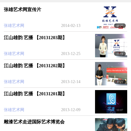
有灵气与艺术感的产品和公众分享，并就论坛主
张雄艺术网宣传片
题“从灵感模式到商业模式”做出发言本。同时邀请到
不同行业著名设计师一同出席此次论坛。本次论坛
张雄艺术网
2014-02-13
16:27
最大亮点是
Adda
先生提前展示未上市
2014
的最新产
江山雄韵 艺播 【20131203期】
品。让观众既吸取
Adda
先生设计理念，又可大饱眼
福，提前欣赏产品。
张雄艺术网
2013-12-25
15:11
本次论坛还邀请到主办方北京国际设计周组委会筹
江山雄韵 艺播 【20131202期】
备办副主任曾辉先生，并作精彩开场发言。设计周
设计总监张欣向大家介绍联合20多位著名中国建筑
张雄艺术网
2013-12-14
17:21
师，设计师以及设计品牌为设计周独家设计研发制
江山雄韵 艺播 【20131201期】
造的BJDW设计礼品，首批百余款产品于设计周期间
正式推出上市。
张雄艺术网
2013-12-09
10:07
青年建筑设计师宗澍坤也就建筑行业的设计理念与
雕漆艺术走进国际艺术博览会
观众分享和交流。这是位年轻且有思想的青年建筑