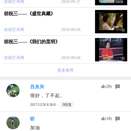
项，和“2016厦门经济十大金字招牌”，成为厦门文创
张雄艺术网
2018-09-27
14:32
经济的领军企业。
胡祝三——《盛世典藏》
与各大高校和多家机构等全国知名企业、平台
签订了战略合作协议，进一步拓展了文化、艺术、
张雄艺术网
2018-09-04
17:02
金融双边合作领域。
胡祝三——《我们的昆明》
在未来，张雄艺术网必将坚持“诚爱勤勉、开拓
张雄艺术网
2018-09-04
创新、整合资源、实现共赢”的经营理念，让艺术连
17:00
接我和你；让艺术家与企业家文商云汇、融合对
更多推荐
话；让艺术与企业文化相互交融、精彩绽放。向着
打造文商互联全球最具影响力的艺术平台、实现艺
吕永兴
20
(
)
术价值最大化的发展愿景不断努力。
很好，了不起。
·
0
2017/12/26 8:30:0
回复
听
18
(
)
加油