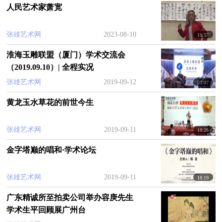
人民艺术家萧宽
个文商云汇、互联共享的文化艺术经济圈。
这就是张雄艺术网，全球最具影响力的艺术平
张雄艺术网
2023-08-10
16:57
台。
淮海玉雕联盟（厦门）学术交流会
网站内容涵盖艺术品搜索、艺术家、收藏家、
（2019.09.10）| 全程实况
企业家、文化机构、商城、视频、3D在线艺术馆、
张雄艺术网
2019-09-12
23:07
艺术品鉴定、收藏等模块，并推出“张雄艺术APP”
黄龙玉水草花的前世今生
，日均浏览量高达几千万人次。经过几年的厚积薄
发，已在线上线下成功举办了上千场知名艺术家、
张雄艺术网
2019-09-11
18:26
收藏家、艺术机构的展览和大型活动。
金字塔巅的唱和·学术论坛
公司总部设在厦门，立足中国、辐射全球，在
全国各地建立了多个分站。
张雄艺术网
2019-09-11
18:19
荣获厦门文化产业卓越企业30强、筼筜文创经
广东精诚所至拍卖公司举办容庚先生
济带首批领军企业、“2016互联网+艺术创新平台”奖
学术生平回顾展广州台