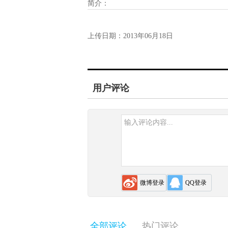
艺术探索大境界
简介：
师法天地 妙笔生
一带一路战略
助残扬艺、爱
上传日期：
2013年06月18日
花——砌画艺术
构想解读
心送春联
家 陈俐维
汤志义访谈
用户评论
周扬波访谈
半儒先生——陈
东帆
浓墨淡彩，书写
半世缘——陈东
微博登录
QQ登录
帆
诗心造境——黄
志洋的油画艺术
全部评论
热门评论