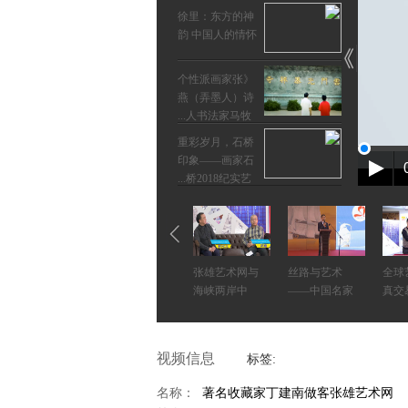
徐里：东方的神
韵 中国人的情怀
《个性派画家张
燕（弄墨人）诗
人书法家马牧...
重彩岁月，石桥
印象——画家石
桥2018纪实艺...
韩美林 | 结缘宜
兴四十年
《月是故乡明
全球艺术品保
全球艺术品保
张雄艺术网与
丝路与艺术
全球
——刘伯良书法
真交易平台
真交易平台
海峡两岸中
——中国名家
真交
展·人物专访》
陈东帆：半儒其
美
视频信息
标签:
雅公
《月是故乡明
唐绍云
孙景浩
中国
——刘伯良
的守
名称：
著名收藏家丁建南做客张雄艺术网
名师荟——徐里