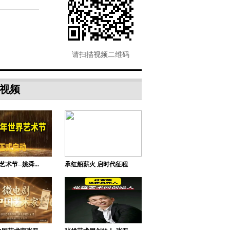
合—专...
厦门市博来雅工
贸有限...
请扫描视频二维码
中国轻工珠宝首
饰中心...
视频
腾讯“艺术+计划
战略创...
湖南梅山黑茶股
份有限...
艺术节--姚舜...
承红船薪火 启时代征程
风向艺术空间：
彰显学...
5