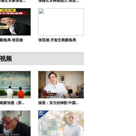
国艺术家张亚...
张雄艺术网创始人-张亚...
新格局-张亚雄
张亚雄-开创文商新格局
视频
画家张燕（弄...
徐里：东方的神韵 中国...