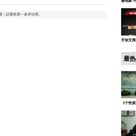
微电影-中
哦！赶紧抢第一条评论呀。
开创文商
最热
《个性派