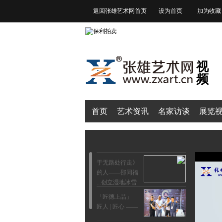
返回张雄艺术网首页
设为首页
加为收藏
视
频
首页
艺术资讯
名家访谈
展览
《于无路处行走
的人——邵同福
创立湿地冰雪...
「匠德上品」
—— 匠人 | 匠心