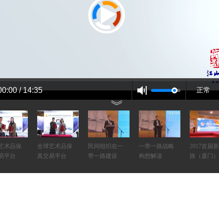
00:00 / 14:35
正常
艺术品保
全球艺术品保
民间组织在一
一带一路战略
2017首届
易平台
真交易平台
带一路建设
构想解读
路（厦门）
传统文化
师界弘
牛惠民
张东林
2013首届
卫者—
画学术高峰