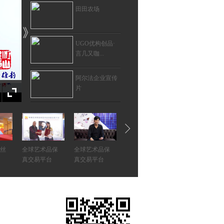
田田农场
UGO优构创品·
言几又咖...
阿尔法企业宣传
片
张雄艺术网与阿
里太太...
“石语股份香港上
新丝
全球艺术品保
全球艺术品保
市启...
真交易平台
真交易平台
佳合智慧艺术中
心 - 北...
中国
雅公
《月是故乡明
——刘伯良
建筑与艺术的结