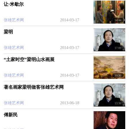
王东良
应邀出席。
让·米歇尔
张雄艺术网
2014-03-17
14:44
1962年生于福建龙岩，祖籍广东梅州 1984年毕业于福建省工艺美
中央美术学院
梁明
术学校 1991年毕业于
。
中国美术家协会
福建省美术家协会
现为
会员、
副主席、福
张雄艺术网
建省美协山水画艺委会常务副主任、福建省龙岩市美术家协会主席
2014-03-17
17:09
[1]
福建省龙岩市艺术馆馆长、副研究馆员。
“土家时空”梁明山水画展
张雄艺术网
2014-03-17
13:30
著名画家梁明做客张雄艺术网
张雄艺术网
2013-06-18
13:30
傅新民